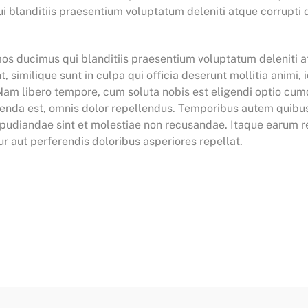
 blanditiis praesentium voluptatum deleniti atque corrupti q
mos ducimus qui blanditiis praesentium voluptatum deleniti a
, similique sunt in culpa qui officia deserunt mollitia animi
. Nam libero tempore, cum soluta nobis est eligendi optio c
nda est, omnis dolor repellendus. Temporibus autem quibusd
epudiandae sint et molestiae non recusandae. Itaque earum re
r aut perferendis doloribus asperiores repellat.