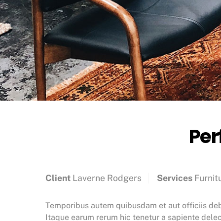
Per
Client
Laverne Rodgers
Services
Furnit
Temporibus autem quibusdam et aut officiis debi
Itaque earum rerum hic tenetur a sapiente delect