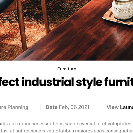
Furniture
fect industrial style furni
ure Planning
Date
Feb, 06 2021
View
Laun
tis aut rerum necessitatibus saepe eveniet ut et voluptates
us, ut aut reiciendis voluptatibus maiores alias consequatur