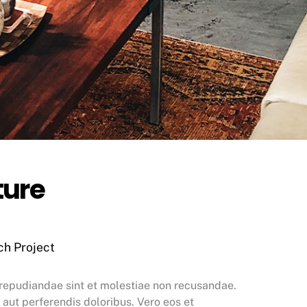
ture
ch Project
 repudiandae sint et molestiae non recusandae.
 aut perferendis doloribus. Vero eos et