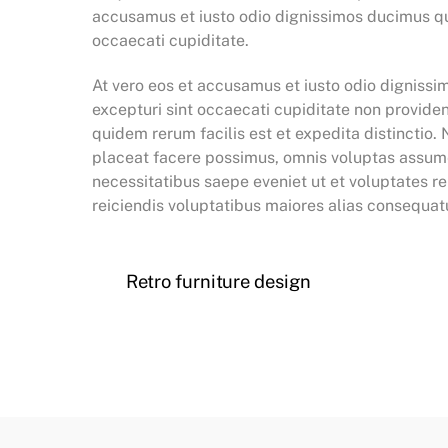
accusamus et iusto odio dignissimos ducimus qui
occaecati cupiditate.
At vero eos et accusamus et iusto odio dignissi
excepturi sint occaecati cupiditate non provident
quidem rerum facilis est et expedita distinctio
placeat facere possimus, omnis voluptas assume
necessitatibus saepe eveniet ut et voluptates r
reiciendis voluptatibus maiores alias consequatu
Retro furniture design